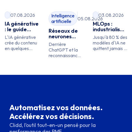
07.08.2026
03.08.2026
Intelligence
05.08.2026
artificielle
IA générative
MLOps :
: le guide
industrialiser
Réseaux de
pour les PME
ses modèles
neurones
L'IA générative
Jusqu'à 80 % des
artificiels
crée du contenu
modèles d'IA ne
Derrière
expliqués
en quelques
quittent jamais le
ChatGPT et la
secondes. Ses
notebook. Le
reconnaissance
cas d'usage en
MLOps, c'est
faciale se cache
PME, ses gains,
l'usine qui les
un réseau de
ses risques, et la
déploie, les
neurones. Ce
frontière à ne
surveille et les
que c'est,
pas oublier entre
réentraîne. Et ce
comment il
créer du contenu
qu'une PME doit
apprend, ses
et décider.
en retenir.
types (CNN,
RNN), et s'il a un
Automatisez vos données.
sens pour une
PME.
Accélérez vos décisions.
Clidd, l’outil tout-en-un pensé pour la
performance des PME.