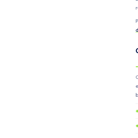
r
P
C
e
b