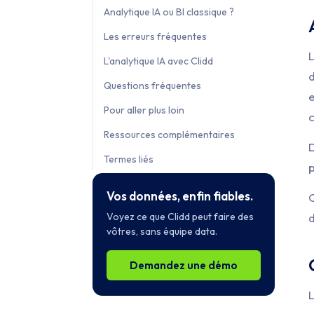
Analytique IA ou BI classique ?
Les erreurs fréquentes
L
L'analytique IA avec Clidd
d
Questions fréquentes
e
Pour aller plus loin
c
Ressources complémentaires
D
Termes liés
p
Vos données, enfin fiables.
C
Voyez ce que Clidd peut faire des
d
vôtres, sans équipe data.
Demandez une démo
L