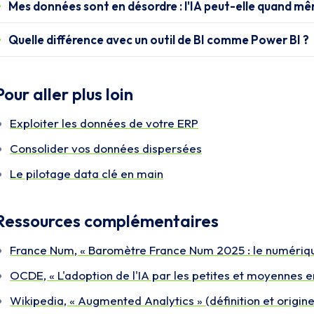
Mes données sont en désordre : l'IA peut-elle quand mê
Quelle différence avec un outil de BI comme Power BI ?
Pour aller plus loin
Exploiter les données de votre ERP
Consolider vos données dispersées
Le pilotage data clé en main
Ressources complémentaires
France Num, « Baromètre France Num 2025 : le numérique
OCDE, « L'adoption de l'IA par les petites et moyennes e
Wikipedia, « Augmented Analytics » (définition et origin