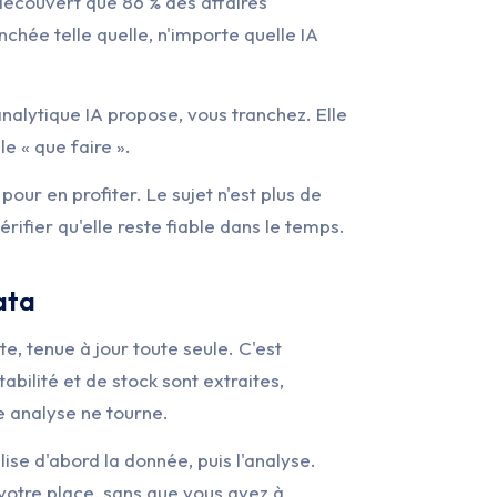
découvert que 86 % des affaires
chée telle quelle, n'importe quelle IA
analytique IA propose, vous tranchez. Elle
le « que faire ».
pour en profiter. Le sujet n'est plus de
ifier qu'elle reste fiable dans le temps.
ata
e, tenue à jour toute seule. C'est
bilité et de stock sont extraites,
e analyse ne tourne.
lise d'abord la donnée, puis l'analyse.
 votre place, sans que vous ayez à