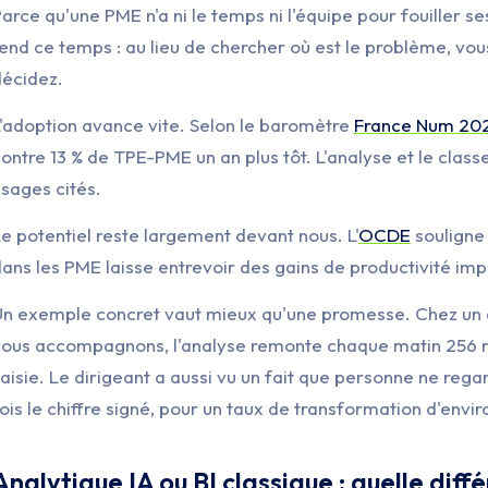
arce qu'une PME n'a ni le temps ni l'équipe pour fouiller s
end ce temps : au lieu de chercher où est le problème, vou
décidez.
'adoption avance vite. Selon le baromètre
France Num 20
ontre 13 % de TPE-PME un an plus tôt. L'analyse et le clas
sages cités.
e potentiel reste largement devant nous. L'
OCDE
souligne 
ans les PME laisse entrevoir des gains de productivité im
Un exemple concret vaut mieux qu'une promesse. Chez un d
nous accompagnons, l'analyse remonte chaque matin 256 ré
aisie. Le dirigeant a aussi vu un fait que personne ne rega
ois le chiffre signé, pour un taux de transformation d'envir
Analytique IA ou BI classique : quelle diff