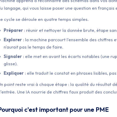
machine apprend à reconnaître des schémas dans vos donné
u langage, qui vous laisse poser une question en français 
e cycle se déroule en quatre temps simples.
Préparer
: réunir et nettoyer la donnée brute, étape sans
Explorer
: la machine parcourt l'ensemble des chiffres 
n'aurait pas le temps de faire.
Signaler
: elle met en avant les écarts notables (une ru
glisse).
Expliquer
: elle traduit le constat en phrases lisibles, pas
n point reste vrai à chaque étape : la qualité du résultat 
'entrée. Une IA nourrie de chiffres faux produit des conclus
Pourquoi c'est important pour une PME