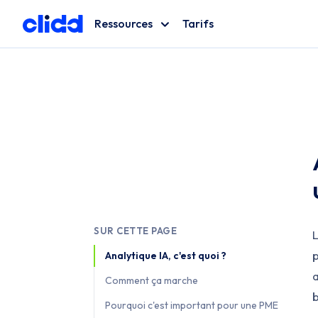
Ressources
Tarifs
Blog
Décryptage de l'analyse de données
Glossaire
Tous les termes data expliqués
SUR CETTE PAGE
L
p
Analytique IA, c'est quoi ?
a
Comment ça marche
b
Pourquoi c'est important pour une PME