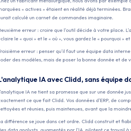
Chez un fabricant métallurgique, nous avons par exemple 
arquées « actives » étaient en réalité déjà terminées. Bran
aurait calculé un carnet de commandes imaginaire.
euxième erreur : croire que l'outil décide à votre place. L'
claire le « quoi » et le « où », vous gardez le « pourquoi » et 
roisième erreur : penser qu'il faut une équipe data interne 
oder des modèles, mais de poser la bonne donnée et de vér
L'analytique IA avec Clidd, sans équipe d
'analytique IA ne tient sa promesse que sur une donnée just
xactement ce que fait Clidd. Vos données d'ERP, de compta
ettoyées et réunies, puis maintenues, avant que la moindr
a différence se joue dans cet ordre. Clidd construit et fiabi
es data analysts, augmentés par l'IA, pilotent ce travail à