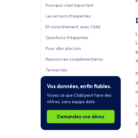
Pourquoi c'est important
Les erreurs fréquentes
Et concrètement, avec Clidd
L
Questions fréquentes
L
Pour aller plus loin
p
Ressources complémentaires
e
Termes liés
P
d
Vos données, enfin fiables.
Voyez ce que Clidd peut faire des
vôtres, sans équipe data.
L
(
Demandez une démo
p
C