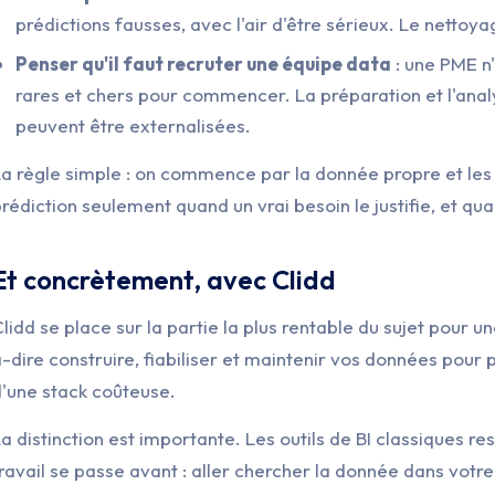
prédictions fausses, avec l'air d'être sérieux. Le nettoy
Penser qu'il faut recruter une équipe data
: une PME n
rares et chers pour commencer. La préparation et l'analy
peuvent être externalisées.
a règle simple : on commence par la donnée propre et les 
rédiction seulement quand un vrai besoin le justifie, et qua
Et concrètement, avec Clidd
lidd se place sur la partie la plus rentable du sujet pour u
-dire construire, fiabiliser et maintenir vos données pour p
'une stack coûteuse.
a distinction est importante. Les outils de BI classiques re
ravail se passe avant : aller chercher la donnée dans votre E