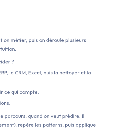
ion métier, puis on déroule plusieurs
tuition.
ider ?
RP, le CRM, Excel, puis la nettoyer et la
tir ce qui compte.
ions.
ce parcours, quand on veut prédire. Il
ement), repère les patterns, puis applique