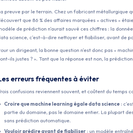
La preuve par le terrain. Chez un fabricant métallurgiqu
écouvert que 86 % des affaires marquées « actives » étaie
odèle de prédiction n'aurait sauvé ces chiffres : la donnée d
ata science, c'est-à-dire nettoyer et fiabiliser, avant de p
our un dirigeant, la bonne question n'est donc pas « machin
ont-ils justes ? ». Tant que la réponse est non, la prédicti
Les erreurs fréquentes à éviter
rois confusions reviennent souvent, et coûtent du temps 
Croire que machine learning égale data science
: c'es
partie du domaine, pas le domaine entier. La plupart de
sans prédiction automatique.
Vouloir prédire avant de fiabiliser
: un modèle entraîn