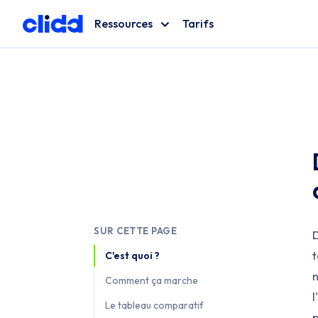
Ressources
Tarifs
Blog
Décryptage de l'analyse de données
Glossaire
Tous les termes data expliqués
SUR CETTE PAGE
D
t
C'est quoi ?
n
Comment ça marche
l
Le tableau comparatif