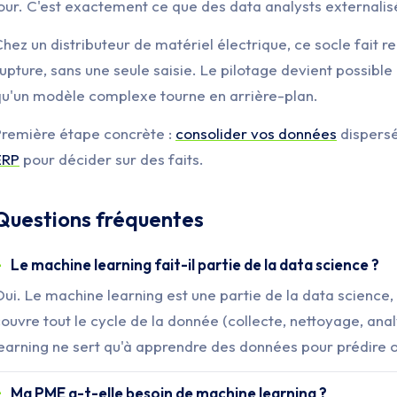
our. C'est exactement ce que des data analysts externalisé
hez un distributeur de matériel électrique, ce socle fait
upture, sans une seule saisie. Le pilotage devient possible
qu'un modèle complexe tourne en arrière-plan.
Première étape concrète :
consolider vos données
dispersé
ERP
pour décider sur des faits.
Questions fréquentes
Le machine learning fait-il partie de la data science ?
ui. Le machine learning est une partie de la data science
ouvre tout le cycle de la donnée (collecte, nettoyage, anal
earning ne sert qu'à apprendre des données pour prédire o
Ma PME a-t-elle besoin de machine learning ?